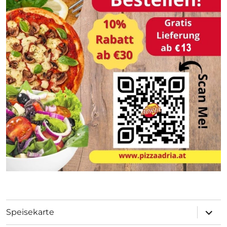
Unter
Speisekarte
öffnen