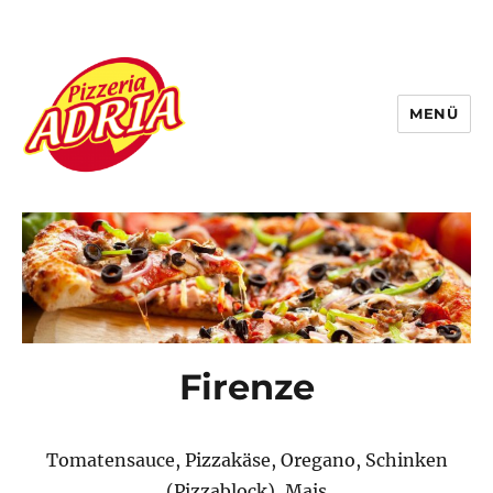
MENÜ
Pizzeria Adria
Firenze
Tomatensauce, Pizzakäse, Oregano, Schinken
(Pizzablock), Mais